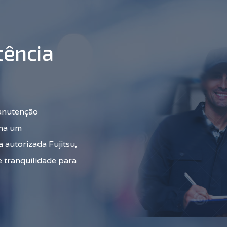
tência
manutenção
nha um
 autorizada Fujitsu,
e tranquilidade para