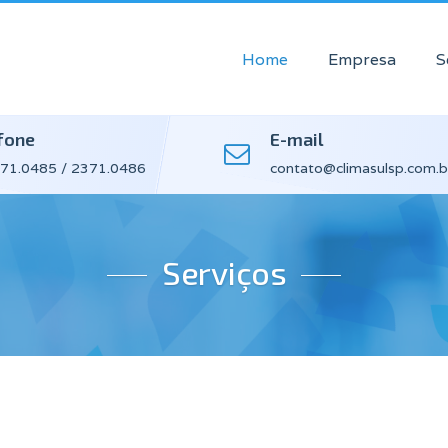
Home
Empresa
S
fone
E-mail
71.0485 / 2371.0486
contato@climasulsp.com.b
Serviços