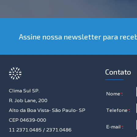
Assine nossa newsletter para rece
Contato
Clima Sul SP.
Nome
:
*
R. Job Lane, 200
Alto da Boa Vista- São Paulo- SP
Telefone
:
*
CEP 04639-000
E-mail
:
*
11 2371.0485 / 2371.0486